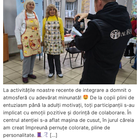
La activitățile noastre recente de integrare a domnit o
atmosferă cu adevărat minunată!
De la copii plini de
entuziasm până la adulți motivați, toți participanții s-au
implicat cu emoții pozitive și dorință de colaborare. În
centrul atenției s-a aflat mașina de cusut, în jurul căreia
am creat împreună pernuțe colorate, pline de
personalitate.
[…]