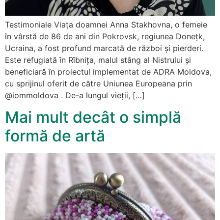
Testimoniale Viața doamnei Anna Stakhovna, o femeie
în vârstă de 86 de ani din Pokrovsk, regiunea Donețk,
Ucraina, a fost profund marcată de război și pierderi.
Este refugiată în Rîbnița, malul stâng al Nistrului și
beneficiară în proiectul implementat de ADRA Moldova,
cu sprijinul oferit de către Uniunea Europeana prin
@iommoldova . De-a lungul vieții, […]
Mai mult decât o simplă
formă de artă