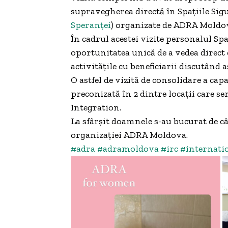
supravegherea directă în Spațiile Sigur
Speranței
) organizate de ADRA Moldova
În cadrul acestei vizite personalul Spa
oportunitatea unică de a vedea direct 
activitățile cu beneficiarii discutând a
O astfel de vizită de consolidare a capa
preconizată în 2 dintre locații care s
Integration.
La sfârșit doamnele s-au bucurat de câ
organizației ADRA Moldova.
#adra
#adramoldova
#irc
#internati