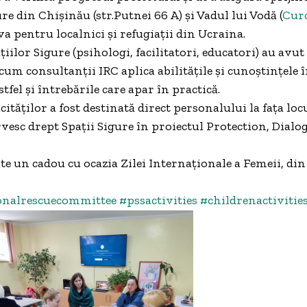
e din Chișinău (str.Putnei 66 A) și Vadul lui Vodă (
Cur
 pentru localnici și refugiații din Ucraina.
țiilor Sigure (psihologi, facilitatori, educatori) au avut
cum consultanții IRC aplica abilitățile și cunoștințele 
stfel și întrebările care apar în practică.
cităților a fost destinată direct personalului la fața loc
ervesc drept Spații Sigure în proiectul Protection, Dial
te un cadou cu ocazia Zilei Internaționale a Femeii, din
onalrescuecommittee
#pssactivities
#childrenactivitie