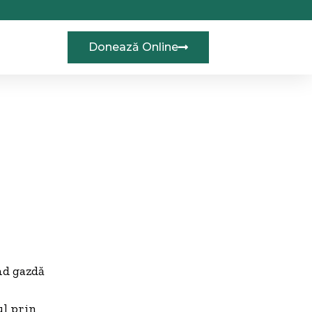
Donează Online
ind gazdă
ul prin