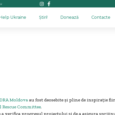
au
Help Ukraine
Știri!
Donează
Contacte
DRA Moldova
au fost deosebite și pline de inspirație fi
l Rescue Committee
.
 a verifica progresul proiectului și de a asigura sprijin