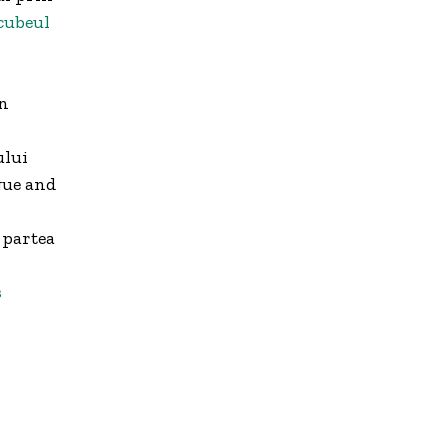
cubeul
în
ului
ogue and
 partea
s