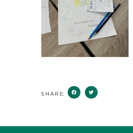
S H A R E: