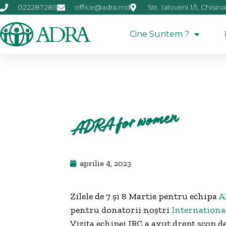
022287289
office@adra.md
Str. Ialoveni 1/1, Chisin
Cine Suntem ?
ADRA for women
aprilie 4, 2023
Zilele de 7 și 8 Martie pentru echipa
A
pentru donatorii noștri
Internationa
Vizita echipei IRC a avut drept scop de