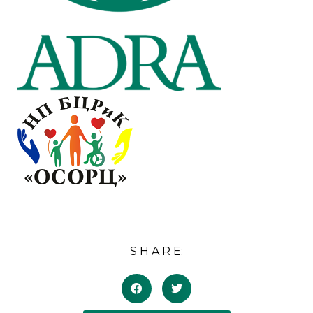
S H A R E: