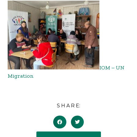
IOM – UN
Migration
S H A R E: