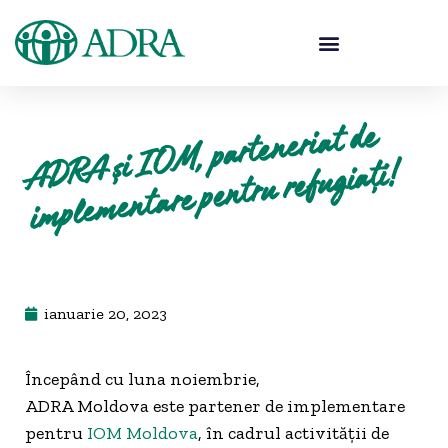
A
A și
I
O
M, parteneriat de
i
mple
DR
mentare pentru refugiați!
ianuarie 20, 2023
Începând cu luna noiembrie,
ADRA Moldova este partener de implementare
pentru
IOM Moldova
, în cadrul activității de