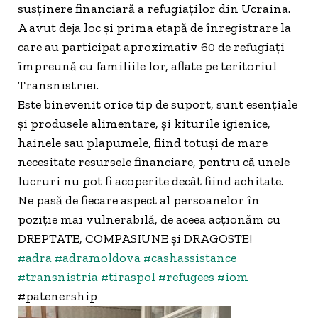
susținere financiară a refugiaților din Ucraina.
A avut deja loc și prima etapă de înregistrare la
care au participat aproximativ 60 de refugiați
împreună cu familiile lor, aflate pe teritoriul
Transnistriei.
Este binevenit orice tip de suport, sunt esențiale
și produsele alimentare, și kiturile igienice,
hainele sau plapumele, fiind totuși de mare
necesitate resursele financiare, pentru că unele
lucruri nu pot fi acoperite decât fiind achitate.
Ne pasă de fiecare aspect al persoanelor în
poziție mai vulnerabilă, de aceea acționăm cu
DREPTATE, COMPASIUNE și DRAGOSTE!
#adra
#adramoldova
#cashassistance
#transnistria
#tiraspol
#refugees
#iom
#patenership