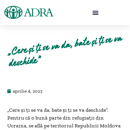
„
Cere și ți se va da, bate și ți se va
deschide”
aprilie 4, 2023
„Cere și ți se va da, bate și ți se va deschide”.
Pentru că o bună parte din refugiații din
Ucraina, se află pe teritoriul Republicii Moldova