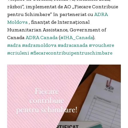
război”, implementat de AO „Fiecare Contribuie
pentru Schimbare” în parteneriat cu
ADRA
Moldova
, finanțat de Internațional
Humanitarian Assistance, Government of
Canada
ADRA Canada
(
#IHA_Canada
).
#adra
#adramoldova
#adracanada
#vouchere
#criuleni
#fiecarecontribuipentruschimbare