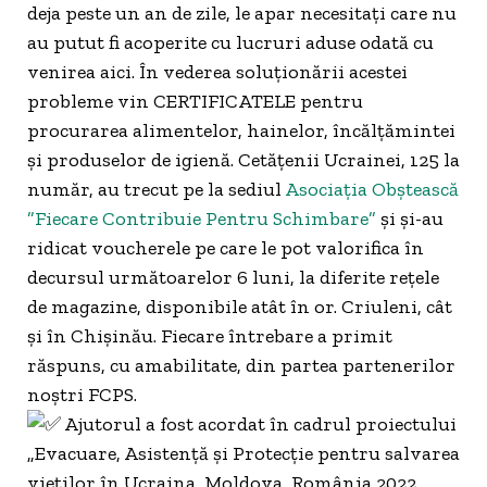
deja peste un an de zile, le apar necesitați care nu
au putut fi acoperite cu lucruri aduse odată cu
venirea aici. În vederea soluționării acestei
probleme vin CERTIFICATELE pentru
procurarea alimentelor, hainelor, încălțămintei
și produselor de igienă. Cetățenii Ucrainei, 125 la
număr, au trecut pe la sediul
Asociaţia Obștească
”Fiecare Contribuie Pentru Schimbare”
și și-au
ridicat voucherele pe care le pot valorifica în
decursul următoarelor 6 luni, la diferite rețele
de magazine, disponibile atât în or. Criuleni, cât
și în Chișinău. Fiecare întrebare a primit
răspuns, cu amabilitate, din partea partenerilor
noștri FCPS.
Ajutorul a fost acordat în cadrul proiectului
„Evacuare, Asistență și Protecție pentru salvarea
vieților în Ucraina, Moldova, România 2022,