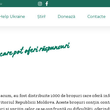
au
Help Ukraine
Știri!
Donează
Contacte
care pot oferi răspunsuri
cum, au fost distribuite 1000 de broșuri care oferă in
teritoriul Republicii Moldova. Aceste broșuri conțin cont
i și sprijin celor ce se confruntă cu dificultăți, oferin