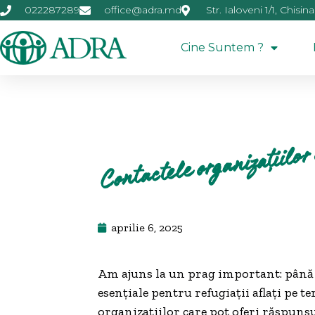
022287289
office@adra.md
Str. Ialoveni 1/1, Chisin
Cine Suntem ?
Contactele organizațiilor 
aprilie 6, 2025
Am ajuns la un prag important: până a
esențiale pentru refugiații aflați pe 
organizațiilor care pot oferi răspunsur