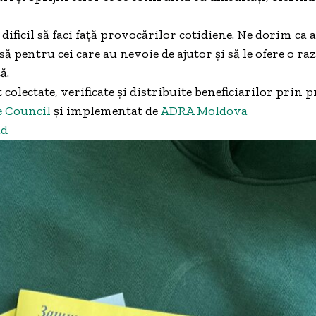
 dificil să faci față provocărilor cotidiene. Ne dorim ca 
 pentru cei care au nevoie de ajutor și să le ofere o raz
ă.
colectate, verificate și distribuite beneficiarilor prin p
 Council
și implementat de
ADRA Moldova
ad