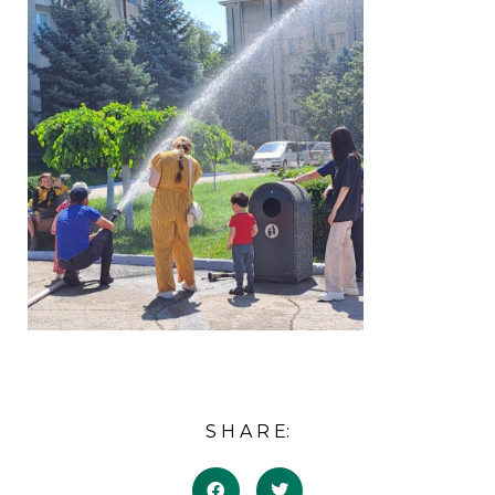
S H A R E: