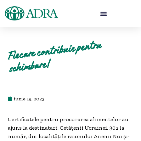
Fiecare contribuie pentru
schi
mbare!
iunie 19, 2023
Certificatele pentru procurarea alimentelor au
ajuns la destinatari. Cetățenii Ucrainei, 302 la
număr, din localitățile raionului Anenii Noi și-