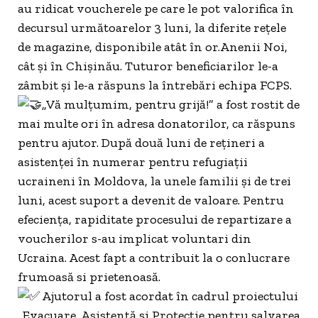
au ridicat voucherele pe care le pot valorifica în
decursul următoarelor 3 luni, la diferite rețele
de magazine, disponibile atât în or.Anenii Noi,
cât și în Chișinău. Tuturor beneficiarilor le-a
zâmbit și le-a răspuns la întrebări echipa FCPS.
„Vă mulțumim, pentru grijă!” a fost rostit de
mai multe ori în adresa donatorilor, ca răspuns
pentru ajutor. După două luni de rețineri a
asistenței în numerar pentru refugiații
ucraineni în Moldova, la unele familii și de trei
luni, acest suport a devenit de valoare. Pentru
efeciența, rapiditate procesului de repartizare a
voucherilor s-au implicat voluntari din
Ucraina. Acest fapt a contribuit la o conlucrare
frumoasă si prietenoasă.
Ajutorul a fost acordat în cadrul proiectului
„Evacuare, Asistență și Protecție pentru salvarea