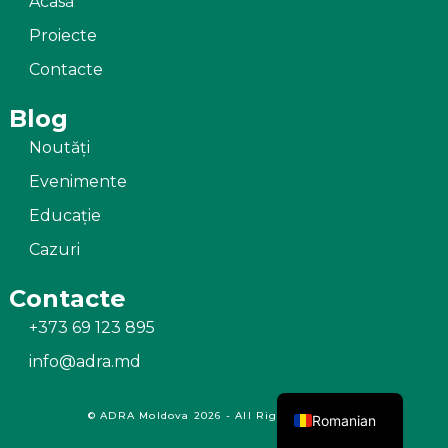
Acasă
Proiecte
Contacte
Blog
Noutăți
Evenimente
Educație
Cazuri
Contacte
+373 69 123 895
info@adra.md
Russian
© ADRA Moldova 2026 - All Rights Reserved
Romanian