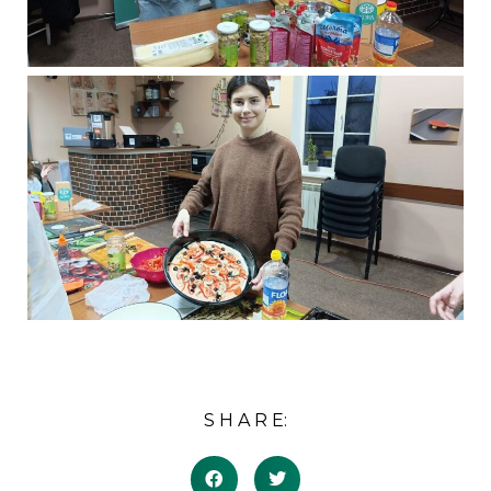
S H A R E: