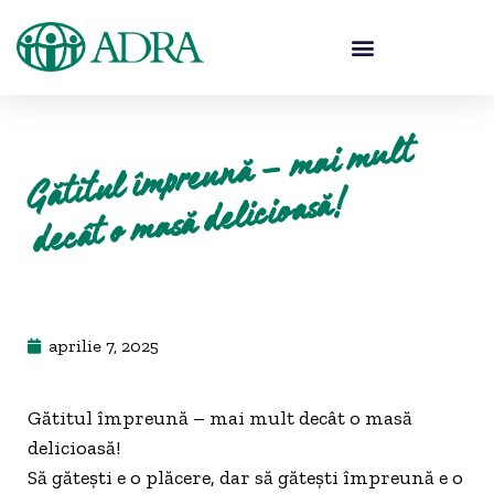
Gătitul î
mpreună
–
mai
m
ult
decât o
masă delicioasă!
aprilie 7, 2025
Gătitul împreună – mai mult decât o masă
delicioasă!
Să gătești e o plăcere, dar să gătești împreună e o