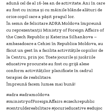
adună cel de al 16-lea an de activitate. Ani în care
au fost cu inima și cu mâinile blânde alături de
orice copil care a pășit pragul lor.
În semn de felicitare ADRA Moldova împreună
cu reprezentanții Ministry of Foreign Affairs of
the Czech Republic și Katerina Silhankova –
ambasadoare a Cehiei în Republica Moldova, au
făcut un gest în a facilita activitățile copiilor de
la Centru, prin joc. Toate jocurile și jucăriile
educative procurate au fost cu grijă alese
conform activităților planificate în cadrul
terapiei de reabilitare.
Împreună facem lumea mai bună!
#adra #adramoldova
#ministryofForeignAffairs #czechrepublic
#centruldereabilitare #jocurieducative #edujoc