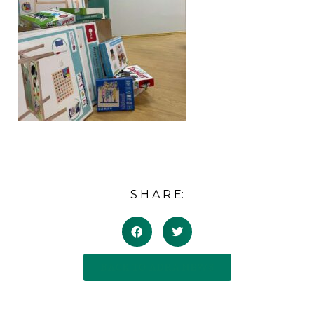
S H A R E:
BACK TO ADRA NEWS