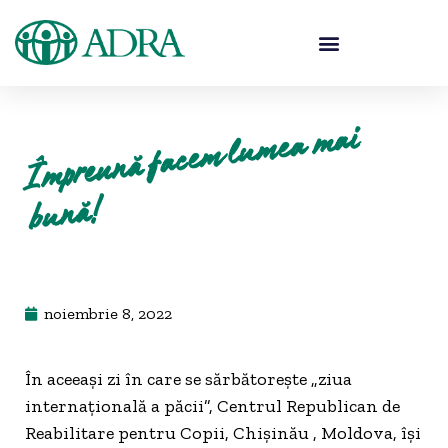
Î
mpreună face
m l
u
mea
mai
b
ună!
noiembrie 8, 2022
În aceeași zi în care se sărbătorește „ziua
internațională a păcii”, Centrul Republican de
Reabilitare pentru Copii, Chișinău , Moldova, își