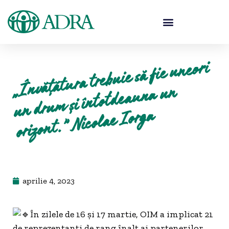
„
Învățăt
ura trebuie să fie uneori
un dru
m și întotdea
orizont.”
una un
Nicolae Iorga
aprilie 4, 2023
În zilele de 16 și 17 martie, OIM a implicat 21
de reprezentanți de rang înalt ai partenerilor