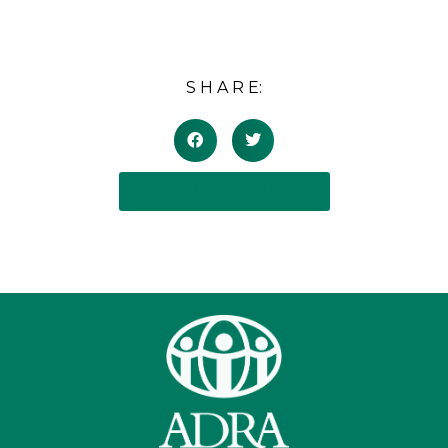
S H A R E:
BACK TO ADRA NEWS