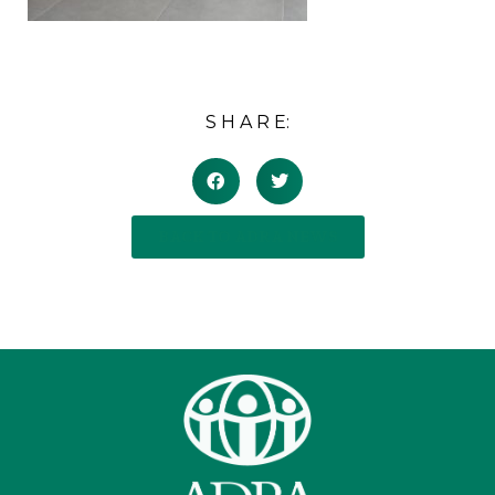
S H A R E:
BACK TO ADRA NEWS