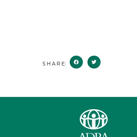
S H A R E: