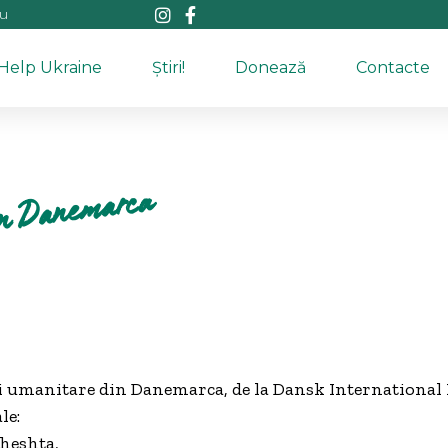
au
Help Ukraine
Știri!
Donează
Contacte
in Danemarca
ri umanitare din Danemarca, de la Dansk Internation
le:
cheshta,