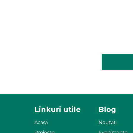
BACK T
NE
Linkuri utile
Blog
Acasă
Noutăți
Proiecte
Evenimente