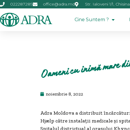
022287289
office@adra.md
Str. Ialoveni 1/1, Chisin
Cine Suntem ?
Oameni cu inimă mare d
noiembrie 8, 2022
Adra Moldova a distribuit încărcătu
Hjælp către instalații medicale și spita
Spitalul districtual al orașului Khyn