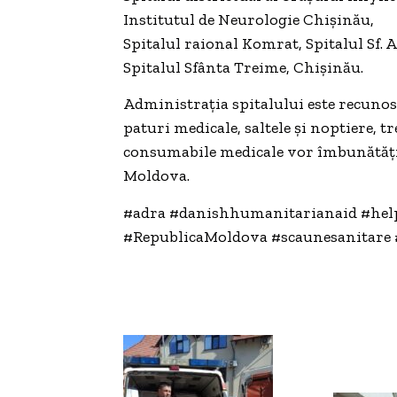
Institutul de Neurologie Chișinău,
Spitalul raional Komrat, Spitalul Sf.
Spitalul Sfânta Treime, Chișinău.
Administrația spitalului este recunos
paturi medicale, saltele și noptiere, tr
consumabile medicale vor îmbunătăți s
Moldova.
#adra #danishhumanitarianaid #help
#RepublicaMoldova #scaunesanitare 