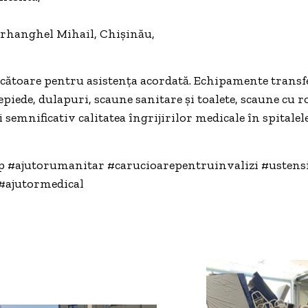
 Arhanghel Mihail, Chișinău,
cătoare pentru asistența acordată. Echipamente transf
epiede, dulapuri, scaune sanitare și toalete, scaune cu rot
emnificativ calitatea îngrijirilor medicale în spitalel
 #ajutorumanitar #carucioarepentruinvalizi #ustensi
#ajutormedical