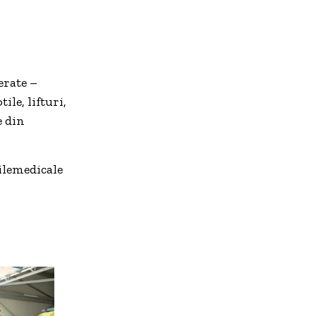
erate –
ile, lifturi,
e din
lemedicale