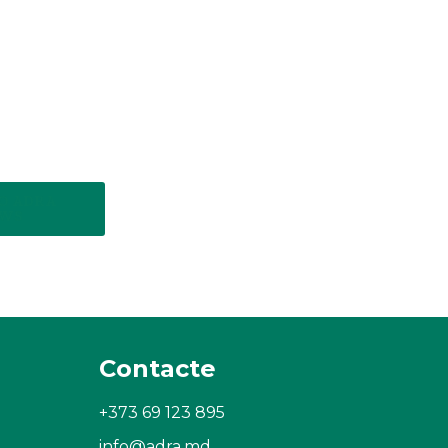
O ADRA
WS
Contacte
+373 69 123 895
info@adra.md