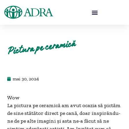
Pictura pe ceramică
mai 30, 2024
Wow
La pictura pe ceramică am avut ocazia să pictăm
de sine stătător direct pe cană, doar inspirându-
ne de pe alte imagini și asta ne-a făcut să ne
simțim adevărați artiști. Am învățat cum să