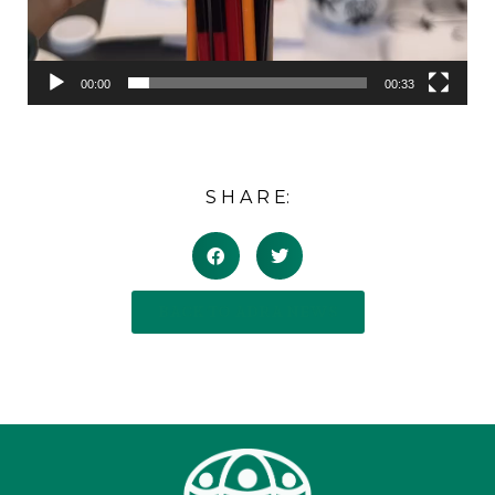
00:00
00:33
S H A R E:
BACK TO ADRA NEWS