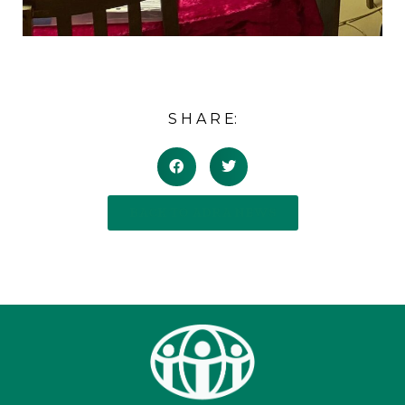
S H A R E:
BACK TO ADRA NEWS