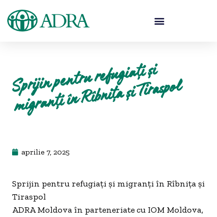
Sprijin pentru refugiați și
migranți în
Rîbnița și Tiraspol
aprilie 7, 2025
Sprijin pentru refugiați și migranți în Rîbnița și
Tiraspol
ADRA Moldova în parteneriate cu IOM Moldova,