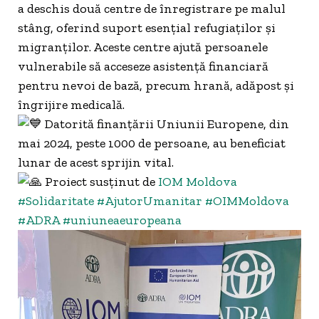
a deschis două centre de înregistrare pe malul
stâng, oferind suport esențial refugiaților și
migranților. Aceste centre ajută persoanele
vulnerabile să acceseze asistență financiară
pentru nevoi de bază, precum hrană, adăpost și
îngrijire medicală.
Datorită finanțării Uniunii Europene, din
mai 2024, peste 1000 de persoane, au beneficiat
lunar de acest sprijin vital.
Proiect susținut de
IOM Moldova
#Solidaritate
#AjutorUmanitar
#OIMMoldova
#ADRA
#uniuneaeuropeana