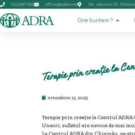
022287289
office@adra.md
Str. Ialoveni 1/1, Chisin
Cine Suntem ?
Terapie prin creație la 
octombrie 13, 2025
Terapie prin creație la Centrul ADRA
Uneori, sufletul are nevoie de mai mult
La Centrul ADRA din Chișinău, pe strad