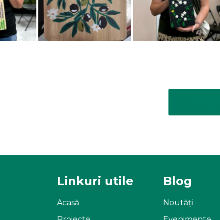
BACK T
NE
Linkuri utile
Blog
Acasă
Noutăți
Proiecte
Evenimente