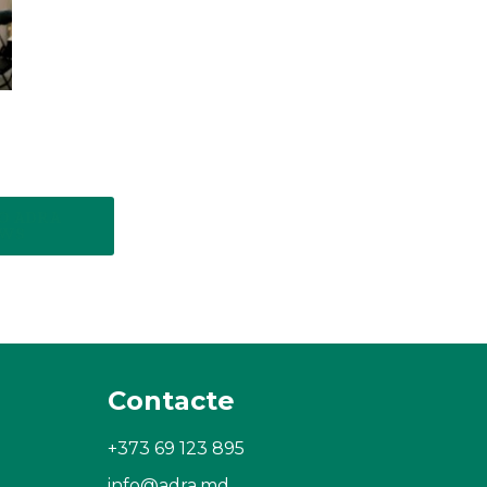
O ADRA
WS
Contacte
+373 69 123 895
info@adra.md