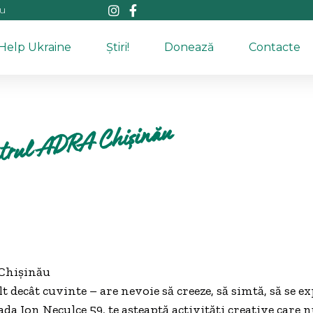
au
Help Ukraine
Știri!
Donează
Contacte
Centrul ADRA Chișinău
 Chișinău
 decât cuvinte – are nevoie să creeze, să simtă, să se e
a Ion Neculce 59, te așteaptă activități creative care 