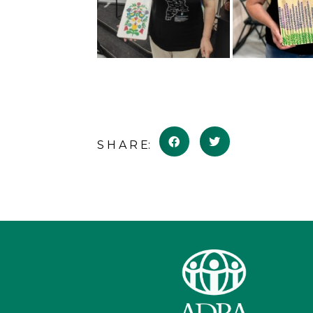
S H A R E: