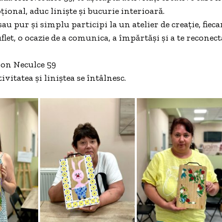
ional, aduc liniște și bucurie interioară.
 sau pur și simplu participi la un atelier de creație, fi
let, o ocazie de a comunica, a împărtăși și a te reconecta
Ion Neculce 59
vitatea și liniștea se întâlnesc.