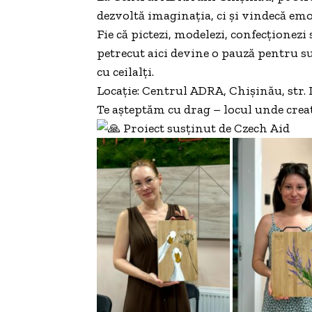
dezvoltă imaginația, ci și vindecă emoț
Fie că pictezi, modelezi, confecționezi
petrecut aici devine o pauză pentru suf
cu ceilalți.
Locație: Centrul ADRA, Chișinău, str. 
Te așteptăm cu drag – locul unde creati
Proiect susținut de Czech Aid