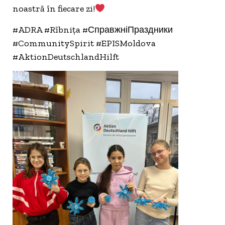
noastră în fiecare zi!
#ADRA #Rîbnița #СправжніПраздники
#CommunitySpirit #EPISMoldova
#AktionDeutschlandHilft