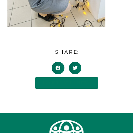
S H A R E:
BACK TO ADRA NEWS