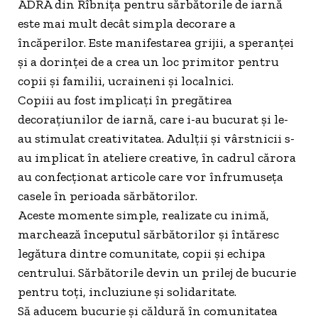
ADRA din Rîbnița pentru sărbătorile de iarnă
este mai mult decât simpla decorare a
încăperilor. Este manifestarea grijii, a speranței
și a dorinței de a crea un loc primitor pentru
copii și familii, ucraineni și localnici.
Copiii au fost implicați în pregătirea
decorațiunilor de iarnă, care i-au bucurat și le-
au stimulat creativitatea. Adulții și vârstnicii s-
au implicat în ateliere creative, în cadrul cărora
au confecționat articole care vor înfrumuseța
casele în perioada sărbătorilor.
Aceste momente simple, realizate cu inimă,
marchează începutul sărbătorilor și întăresc
legătura dintre comunitate, copii și echipa
centrului. Sărbătorile devin un prilej de bucurie
pentru toți, incluziune și solidaritate.
Să aducem bucurie și căldură în comunitatea