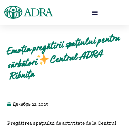
E
moția pregătirii spați
ul
ui pentru
Centrul
A
DR
A
sărbători
Rîbnița
Декабрь 22, 2025
Pregătirea spațiului de activitate de la Centrul